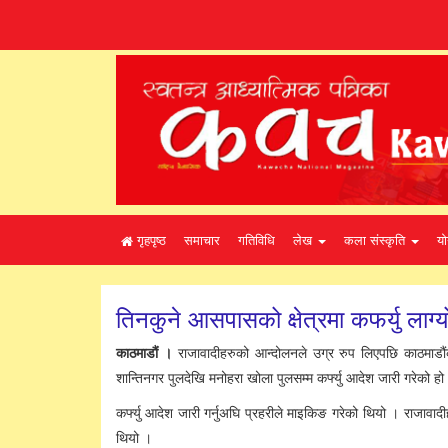
गृहपृष्ठ
समाचार
गतिविधि
लेख
कला संस्कृति
यो
तिनकुने आसपासको क्षेत्रमा कफर्यु लाग्य
काठमाडौं ।
राजावादीहरुको आन्दोलनले उग्र रुप लिएपछि काठमाडौंको
शान्तिनगर पुलदेखि मनोहरा खोला पुलसम्म कर्फ्यु आदेश जारी गरेको हो
कर्फ्यु आदेश जारी गर्नुअघि प्रहरीले माइकिङ गरेको थियो । राजाव
थियो ।