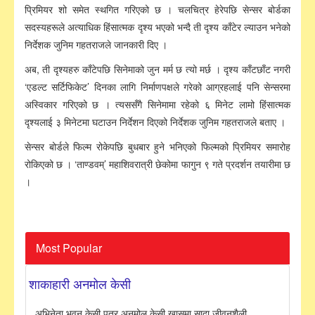
प्रिमियर शो समेत स्थगित गरिएको छ । चलचित्र हेरेपछि सेन्सर बोर्डका
सदस्यहरूले अत्याधिक हिंसात्मक दृश्य भएको भन्दै ती दृश्य काँटेर ल्याउन भनेको
निर्देशक जुनिम गहतराजले जानकारी दिए ।
अब, ती दृश्यहरु काँटेपछि सिनेमाको जुन मर्म छ त्यो मर्छ । दृश्य काँटछाँट नगरी
‘एडल्ट सर्टिफिकेट’ दिनका लागि निर्माणपक्षले गरेको आग्रहलाई पनि सेन्सरमा
अस्विकार गरिएको छ । त्यससँगै सिनेमामा रहेको ६ मिनेट लामो हिंसात्मक
दृश्यलाई ३ मिनेटमा घटाउन निर्देशन दिएको निर्देशक जुनिम गहतराजले बताए ।
सेन्सर बोर्डले फिल्म रोकेपछि बुधबार हुने भनिएको फिल्मको प्रिमियर समारोह
रोकिएको छ । ‘ताण्डवम्’ महाशिवरात्री छेकोमा फागुन ९ गते प्रदर्शन तयारीमा छ
।
Most Popular
शाकाहारी अनमोल केसी
अभिनेता भूवन केसी पुत्र अनमोल केसी खासमा सादा जीवनशैली