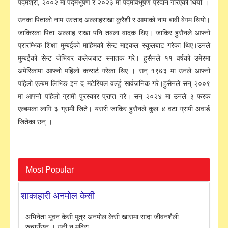
पद्मश्री, २००२ मा पद्मभूषण र २०२३ मा पद्मविभूषण प्रदान गरिएको थियो ।
उनका पिताको नाम उस्ताद अल्लाहराखा कुरैशी र आमाको नाम बावी बेगम थियो।
जाकिरका पिता अल्लाह राखा पनि तबला वादक थिए। जाकिर हुसैनले आफ्नो
प्रारम्भिक शिक्षा मुम्बईको माहिमको सेन्ट माइकल स्कूलबाट गरेका थिए।उनले
मुम्बईको सेन्ट जेभियर कलेजबाट स्नातक गरे। हुसैनले ११ वर्षको उमेरमा
अमेरिकामा आफ्नो पहिलो कन्सर्ट गरेका थिए । सन् १९७३ मा उनले आफ्नो
पहिलो एल्बम लिभिङ इन द मटेरियल वर्ल्डु सार्वजनिक गरे।हुसैनले सन् २००९
मा आफ्नो पहिलो ग्रामी पुरस्कार प्राप्त गरे। सन् २०२४ मा उनले ३ फरक
एल्बमका लागि ३ ग्रामी जिते। यसरी जाकिर हुसैनले कुल ४ वटा ग्रामी अवार्ड
जितेका छन् ।
Most Popular
शाकाहारी अनमोल केसी
अभिनेता भूवन केसी पुत्र अनमोल केसी खासमा सादा जीवनशैली
रुचाउँछन् । उनी न मदिरा...