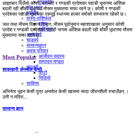
संस्कृति
आइतबार दिउँसो कोशी, बागमती र गण्डकी प्रदेशका पहाडी भूभागमा आंशिक
योग ध्यान
बदली रही बाँकी भूभागमा मौसम मुख्यतया सफा रहने छ। कोशी र गण्डकी
आयुर्वेद
प्रदेशका पहाडी भूभागका एकदुई स्थानमा हल्का वर्षाको सम्भावना रहेको छ।
वास्तु-राशिफल
वास्तु
जल तथा मौसम विज्ञान विभाग, मौसम पूर्वानुमान महाशाखाका अनुुसार कोशी
राशिफल
प्रदेश र गण्डकी प्रदेशका पहाडी भागमा आंशिक बदली रही बाँकी भूभागमा मौसम
अन्तर्वार्ता
मुख्यतया सफा रहने छ।
चाडवर्प
सामान्यज्ञान
कवच परिवार
आजीवन सदस्य
Most Popular
सम्पादन मण्डल
ग्यालरी
शाकाहारी अनमोल केसी
फोटो
भिडियो
साहित्य
अभिनेता भूवन केसी पुत्र अनमोल केसी खासमा सादा जीवनशैली रुचाउँछन् ।
उनी न मदिरा...
सामान्य ज्ञान
...