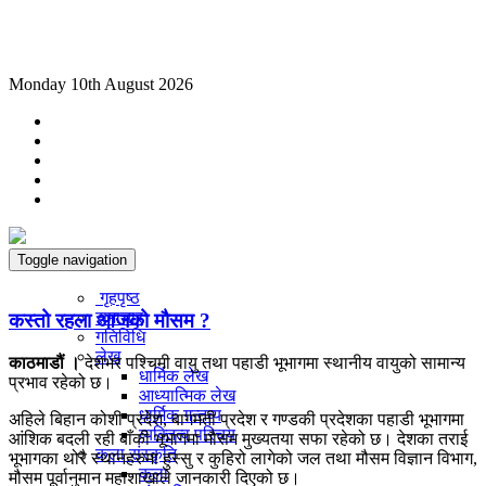
Monday 10th August 2026
Toggle navigation
गृहपृष्ठ
समाचार
कस्तो रहला आजको मौसम ?
गतिविधि
लेख
काठमाडौं ।
देशभर पश्चिमी वायु तथा पहाडी भूभागमा स्थानीय वायुको सामान्य
धार्मिक लेख
प्रभाव रहेको छ।
आध्यात्मिक लेख
धार्मिक गन्तव्य
अहिले बिहान कोशी प्रदेश, बागमती प्रदेश र गण्डकी प्रदेशका पहाडी भूभागमा
व्यक्तित्व परिचय
आंशिक बदली रही बाँकी भूभागमा मौसम मुख्यतया सफा रहेको छ। देशका तराई
कला संस्कृति
भूभागका थोरै स्थानहरुमा हुस्सु र कुहिरो लागेको जल तथा मौसम विज्ञान विभाग,
कला
मौसम पूर्वानुमान महाशाखाले जानकारी दिएको छ।