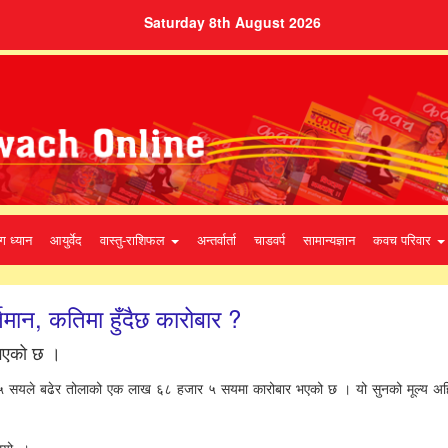
Saturday 8th August 2026
ग ध्यान
आयुर्वेद
वास्तु-राशिफल
अन्तर्वार्ता
चाडवर्प
सामान्यज्ञान
कवच परिवार
िमान, कतिमा हुँदैछ कारोबार ?
म भएको छ ।
ा १५ सयले बढेर तोलाको एक लाख ६८ हजार ५ सयमा कारोबार भएको छ । यो सुनको मूल्य अह