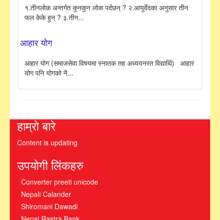
१.तीनलोक अन्तर्गत कुनकुन लोक पर्दछन् ? २.आयुर्वेदका अनुसार तीन
फल केके हुन् ? ३.तीन...
आहार योग
आहार योग (समाजसेवा विषयमा स्नातक तह अध्ययनरत विद्यार्थि) आहार
योग पनि योगको नै...
हाम्रो बारे
Content is updating
उपयोगी लिंकहरु
Converter preeti unicode
Nepali Calander
Shiromani Dawadi
Nepal Rastra Bank