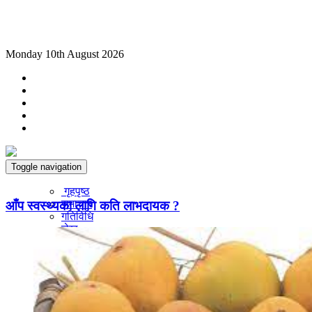
Monday 10th August 2026
Toggle navigation
गृहपृष्ठ
समाचार
आँप स्वस्थ्यका लागि कति लाभदायक ?
गतिविधि
लेख
धार्मिक लेख
आध्यात्मिक लेख
धार्मिक गन्तव्य
व्यक्तित्व परिचय
कला संस्कृति
कला