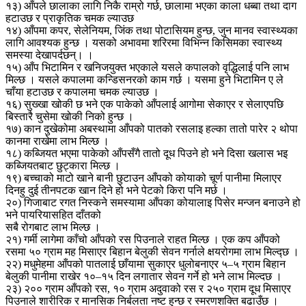
१३) आँपले छालाका लागि निकै राम्रो गर्छ, छालामा भएका काला धब्बा तथा दाग
हटाउछ र प्राकृतिक चमक ल्याउछ
१४) आँपमा कपर, सेलेनियम, जिंक तथा पोटासियम हुन्छ, जुन मानव स्वास्थ्यका
लागि आवश्यक हुन्छ । यसको अभावमा शरिरमा विभिन्न किसिमका स्वास्थ्य
समस्या देखापर्दछन्। ।
१५) आँप भिटामिन र खनिजयुक्त भएकाले यसले कपालको वृद्धिलाई पनि लाभ
मिल्छ । यसले कपालमा कन्डिसनरको काम गर्छ । यसमा हुने भिटामिन ए ले
चाँया हटाउछ र कपालमा चमक ल्याउछ ।
१६) सुख्खा खोकी छ भने एक पाकेको आँपलाई आगोमा सेकाएर र सेलाएपछि
बिस्तारै चुसेमा खोकी निको हुन्छ ।
१७) कान दुखेकोमा अबस्थामा आँपको पातको रसलाइ हल्का तातो पारेर २ थोपा
कानमा राखेमा लाभ मिल्छ ।
१८) कब्जियत भएमा पाकेको आँपसँगै तातो दूध पिउने हो भने दिसा खलास भइ
कब्जियतबाट छुट्कारा मिल्छ ।
१९) बच्चाको माटो खाने बानी छुटाउन आँपको कोयाको चूर्ण पानीमा मिलाएर
दिनहु दुई तीनपटक खान दिने हो भने पेटको किरा पनि मर्छ ।
२०) गिजाबाट रगत निस्कने समस्यामा आँपका कोयालाइ पिसेर मन्जन बनाउने हो
भने पायरियासहित दाँतको
सबै रोगबाट लाभ मिल्छ ।
२१) गर्मी लागेमा काँचो आँपको रस पिउनाले राहत मिल्छ । एक कप आँपको
रसमा ५० ग्राम मह मिसाएर बिहान बेलुकी सेवन गर्नाले क्षयरोगमा लाभ मिल्द्छ ।
२२) मधुमेहमा आँपको पातलाई छाँयामा सुकाएर धुलोबनाएर ५–५ ग्राम बिहान
बेलुकी पानीमा राखेर १०–१५ दिन लगातार सेवन गर्ने हो भने लाभ मिल्दछ ।
२३) २०० ग्राम आँपको रस, १० ग्राम अदुवाको रस र २५० ग्राम दूध मिसाएर
पिउनाले शारीरिक र मानसिक निर्बलता नष्ट हुन्छ र स्मरणशक्ति बढाउँछ ।