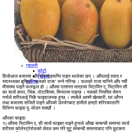
संस्कृति
योग ध्यान
आयुर्वेद
वास्तु-राशिफल
वास्तु
राशिफल
अन्तर्वार्ता
चाडवर्प
सामान्यज्ञान
कवच परिवार
आजीवन सदस्य
सम्पादन मण्डल
ग्यालरी
फोटो
भिडियो
हिजोआज बजारमा आँप छ्यापछ्याप्ति पाइन थालेका छन् । आँपलाई स्वाद र
साहित्य
स्वास्थ्यका दृष्टिले ‘फलको राजा’ भन्ने गरिन्छ । फलको राजा मानिने आँप गर्मी
मौसममा पाइने फलफूल हो । आँपमा प्रशस्त मात्रामा भिटामिन ए, भिटामिन सी
का साथै कपर, जिंक, पोटाशियम, मिनरल्स पाइन्छ । यसको नियमित सेवन
गर्नाले शरीरलाई निकै फाइदाजनक हुन्छ । त्यसैले आफ्नै खेतबारी, घर आँगन
तथा बजारमा सजिलै पाइने आँपको उपभोगबाट हामीले हाम्रो शरिरकालागि
विभिन्न फाइदा पु–र्याउन सक्छौं ।
आँपका फाइदाः
१) आँपमा भिटामिन ए, सी साथै फाइबर पाइने हुनाले आँखा सम्बन्धी समस्या साथै
शरीरमा कोलेस्ट्रेरोलको लेवल कम गरि मुटु सम्बन्धी समस्याबाट पनि छुटकरा