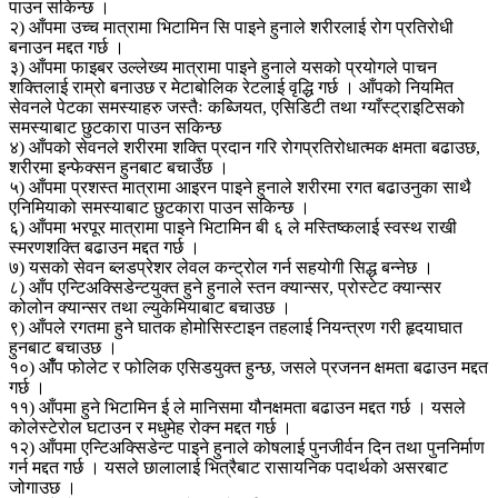
पाउन सकिन्छ ।
२) आँपमा उच्च मात्रामा भिटामिन सि पाइने हुनाले शरीरलाई रोग प्रतिरोधी
बनाउन मद्दत गर्छ ।
३) आँपमा फाइबर उल्लेख्य मात्रामा पाइने हुनाले यसको प्रयोगले पाचन
शक्तिलाई राम्रो बनाउछ र मेटाबोलिक रेटलाई वृद्धि गर्छ । आँपको नियमित
सेवनले पेटका समस्याहरु जस्तैः कब्जियत, एसिडिटी तथा ग्याँस्ट्राइटिसको
समस्याबाट छुटकारा पाउन सकिन्छ
४) आँपको सेवनले शरीरमा शक्ति प्रदान गरि रोगप्रतिरोधात्मक क्षमता बढाउछ,
शरीरमा इन्फेक्सन हुनबाट बचाउँछ ।
५) आँपमा प्रशस्त मात्रामा आइरन पाइने हुनाले शरीरमा रगत बढाउनुका साथै
एनिमियाको समस्याबाट छुटकारा पाउन सकिन्छ ।
६) आँपमा भरपूर मात्रामा पाइने भिटामिन बी ६ ले मस्तिष्कलाई स्वस्थ राखी
स्मरणशक्ति बढाउन मद्दत गर्छ ।
७) यसको सेवन ब्लडप्रेशर लेवल कन्ट्रोल गर्न सहयोगी सिद्ध बन्नेछ ।
८) आँप एन्टिअक्सिडेन्टयुक्त हुने हुनाले स्तन क्यान्सर, प्रोस्टेट क्यान्सर
कोलोन क्यान्सर तथा ल्युकेमियाबाट बचाउछ ।
९) आँपले रगतमा हुने घातक होमोसिस्टाइन तहलाई नियन्त्रण गरी हृदयाघात
हुनबाट बचाउछ ।
१०) आँँप फोलेट र फोलिक एसिडयुक्त हुन्छ, जसले प्रजनन क्षमता बढाउन मद्दत
गर्छ ।
११) आँपमा हुने भिटामिन ई ले मानिसमा यौनक्षमता बढाउन मद्दत गर्छ । यसले
कोलेस्टेरोल घटाउन र मधुमेह रोक्न मद्दत गर्छ ।
१२) आँपमा एन्टिअक्सिडेन्ट पाइने हुनाले कोषलाई पुनजीर्वन दिन तथा पुननिर्माण
गर्न मद्दत गर्छ । यसले छालालाई भित्रैबाट रासायनिक पदार्थको असरबाट
जोगाउछ ।