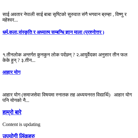
साई अवतार नेपाली साई बाबा सृष्टिको सुरुवात संगै भगवान ब्रम्हा , विष्णु र
महेश्वर...
धर्म,कला,संस्कृति र अध्यात्म सम्बन्धि ज्ञान माला (प्रश्नोत्तर )
१.तीनलोक अन्तर्गत कुनकुन लोक पर्दछन् ? २.आयुर्वेदका अनुसार तीन फल
केके हुन् ? ३.तीन...
आहार योग
आहार योग (समाजसेवा विषयमा स्नातक तह अध्ययनरत विद्यार्थि) आहार योग
पनि योगको नै...
हाम्रो बारे
Content is updating
उपयोगी लिंकहरु