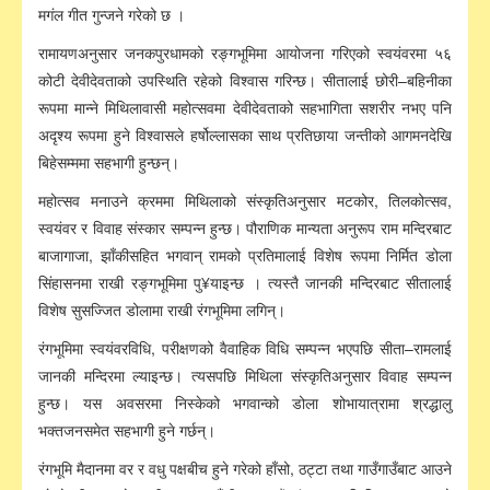
मगंल गीत गुन्जने गरेको छ ।
रामायणअनुसार जनकपुरधामको रङ्गभूमिमा आयोजना गरिएको स्वयंवरमा ५६
कोटी देवीदेवताको उपस्थिति रहेको विश्वास गरिन्छ। सीतालाई छोरी–बहिनीका
रूपमा मान्ने मिथिलावासी महोत्सवमा देवीदेवताको सहभागिता सशरीर नभए पनि
अदृश्य रूपमा हुने विश्वासले हर्षोल्लासका साथ प्रतिछाया जन्तीको आगमनदेखि
बिहेसम्ममा सहभागी हुन्छन्।
महोत्सव मनाउने क्रममा मिथिलाको संस्कृतिअनुसार मटकोर, तिलकोत्सव,
स्वयंवर र विवाह संस्कार सम्पन्न हुन्छ। पौराणिक मान्यता अनुरूप राम मन्दिरबाट
बाजागाजा, झाँकीसहित भगवान् रामको प्रतिमालाई विशेष रूपमा निर्मित डोला
सिंहासनमा राखी रङ्गभूमिमा पु¥याइन्छ । त्यस्तै जानकी मन्दिरबाट सीतालाई
विशेष सुसज्जित डोलामा राखी रंगभूमिमा लगिन्।
रंगभूमिमा स्वयंवरविधि, परीक्षणको वैवाहिक विधि सम्पन्न भएपछि सीता–रामलाई
जानकी मन्दिरमा ल्याइन्छ। त्यसपछि मिथिला संस्कृतिअनुसार विवाह सम्पन्न
हुन्छ। यस अवसरमा निस्केको भगवान्को डोला शोभायात्रामा श्रद्धालु
भक्तजनसमेत सहभागी हुने गर्छन्।
रंगभूमि मैदानमा वर र वधु पक्षबीच हुने गरेको हाँसो, ठट्टा तथा गाउँगाउँबाट आउने