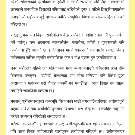
गरेको सीतारामको प्रतीकात्मक झाँकी र लाखौं संख्यामा सम्मिलित भक्तजनको
उत्साहले वास्तविक विवाहको रमितालाई उछिनेको हुन्छ । पहिले तिरहुतियागाछीमा
मनाइने यो महोत्सव दुई दशकअघिदेखि रंगभूमिमा विशेष कार्यक्रमसहित मनाउने
गरिएको छ।
श्रद्धालु भक्तजन बिहान सबेरैदेखि पवित्र सरोवर र नदीमा स्नान गरी पूजाअर्चना
गर्ने गर्छन्। यस अवसरमा भजनकीर्तन, रामलीला, झाँकी र प्रवचनको पनि
आयोजना हुँदै आएको छ । देवताको मानवीयकरणको भावनासँग सम्बद्ध विवाह
महोत्सवमा सरिक भएपछि मनोवाञ्छित फल र मोक्ष प्राप्त हुने जनविश्वास छ।
उक्त महोत्सव पहिले एक महिनासम्म भव्य रूपमा मनाउने गरिएकामा हाल पाँच
दिनसम्म मनाइन्छ। यसैगरी देशभरका राम–सीता मन्दिरमा पनि विशेष पूजा
आराधना र महोत्सव गरी विवाह पञ्चमी पर्व मनाइँदैछ। आज विवाह गर्न साइत
नचाहिने सामाजिक मान्यता छ।
भगवान् श्रीरामचन्द्रको जन्मभूमि चितवनको माडी नगरपालिकास्थित अयोध्यापुरी
भएको सार्वजनिक चर्चापछि पुरातत्व विभागले यस क्षेत्रका विज्ञसहित सहभागी
गराएर अध्ययन गरिरहेको जनाइएको छ।
यसैगरी काठमाडौँ महानगरपालिका–९ बत्तीसपुतलीस्थित श्रीरामचन्द्र मन्दिरमा
पनि आज विवाह महोत्सवको कार्यक्रम आयोजना गरिएको छ। श्रीरामचन्द्र