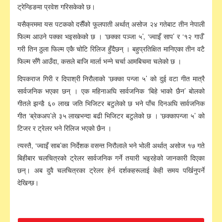
ट्रेन्डिङमा प्रवेश गरिसकेको छ।
यसैक्रममा यस पटकको दसैँको फूलपाती अर्थात् असोज २४ गतेबाट तीन नेपाली
फिल्म आउने पक्का भइसकेको छ । ‘छक्का पञ्जा ५’, ‘ज्वाइँ साप’ र ‘१२ गाउँ’
गरी तिन ठुला फिल्म एकै चोटि रिलिज हुँदैछन् । बहुप्रतिक्षित मानिएका तीन वटै
फिल्म सँगै आउँदा, कसले बाजि मार्ला भन्ने चर्चा आमबिचमा चलेको छ ।
दिपकराज गिरी र दिपाश्री निरौलाको ‘छक्का पन्जा ५’ को दुई वटा गीत मात्रै
सार्वजनिक भएका छन् । एक महिनाअघि सार्वजनिक ‘बिहे भाको छैन’ बोलको
गीतले झन्डै ६० लाख जति भिजिटर बटुलेको छ भने पाँच दिनअघि सार्वजनिक
गीत ‘ब्रेकअप’ले ३५ लाखभन्दा बढी भिजिटर बटुलेको छ । ‘छक्कापन्जा ५’ को
टिजर र ट्रेलर भने रिलिज भएको छैन ।
त्यस्तै, ‘ज्वाइँ साब’का निर्देशक वसन्त निरौलाले भने भोली अर्थात् असोज १७ गते
बिहीबार चलचित्रको ट्रेलर सार्वजनिक गर्ने तयारी भइरहेको जानकारी दिएका
छन्। अब दुवै चलचित्रका ट्रेलर हेर्न दर्शकहरूलाई केही समय पर्खिनुपर्ने
देखिन्छ।