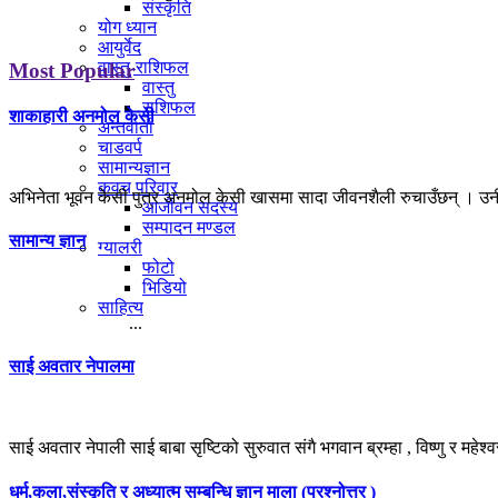
संस्कृति
योग ध्यान
आयुर्वेद
वास्तु-राशिफल
Most Popular
वास्तु
राशिफल
शाकाहारी अनमोल केसी
अन्तर्वार्ता
चाडवर्प
सामान्यज्ञान
कवच परिवार
अभिनेता भूवन केसी पुत्र अनमोल केसी खासमा सादा जीवनशैली रुचाउँछन् । उनी
आजीवन सदस्य
सम्पादन मण्डल
सामान्य ज्ञान
ग्यालरी
फोटो
भिडियो
साहित्य
...
साई अवतार नेपालमा
साई अवतार नेपाली साई बाबा सृष्टिको सुरुवात संगै भगवान ब्रम्हा , विष्णु र महेश्व
धर्म,कला,संस्कृति र अध्यात्म सम्बन्धि ज्ञान माला (प्रश्नोत्तर )