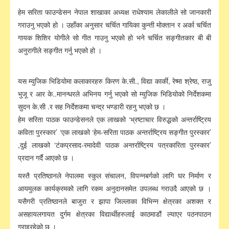
हेम सरिता फाउन्डेसन नेपाल शाखाका अध्यक्ष राधेश्याम लेकालीले सो जानकारी
गराउनु भएको हो । उहाँका अनुसार चर्चित गायिका कुन्ती मोक्तान र अर्का चर्चित
गायक शिशिर योगीले सो गीत गाउनु भएको हो भने चर्चित सङ्गीतकार बी बी
अनुरागीले सङ्गीत गर्नु भएको हो ।
यस म्युजिक भिडियोमा कलाकारहरु किरण के.सी., विद्या कार्की, रेष्मा श्रेष्ठ, राजु
भुजू र आर के..मानन्धरले अभिनय गर्नु भएको सो म्युजिक भिडियोको निर्देशकमा
सुदन के.सी .र सह निर्देशकमा चन्द्र भण्डारी रहनु भएको छ ।
हेम सरिता पाठक फाउन्डेसनले एक लाखको ‘भ्रष्टाचार विरुद्धको अन्तर्राष्ट्रिय
कविता पुरस्कार’ ‘एक लाखको ‘हेम-सरिता पाठक अन्तर्राष्ट्रिय सङ्गीत पुरस्कार’
,दुई लाखको ‘टंकप्रसाद-रमादेवी पाठक अन्तर्राष्ट्रिय पत्रकारिता पुरस्कार’
प्रदान गर्दै आएको छ ।
यस्तै प्रतिष्ठानले नेपालमा स्कुल संचालन, विपन्नबर्गको लागि घर निर्माण र
आयमुलक कार्यक्रमको लागि रकम अनुदानसमेत उपलब्ध गराउदै आएको छ ।
यसैगरी प्रतिष्ठानले बाजुरा र झापा जिल्लाका विभिन्न क्षेत्रका अशक्त र
असहायलगायत दुर्गम क्षेत्रका विद्यार्थीहरुलाई काठमाडौं ल्याएर पठनपाठन
गराइरहेको छ ।