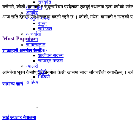
संस्कृति
यसैगरी, कोशी, बागमती र सुदूरपश्चिम प्रदेशका एकदुई स्थानमा ठूलो वर्षाको सम
योग ध्यान
आयुर्वेद
आज राति देशभर साधारणतया बदली रहने छ । कोशी, मधेश, बागमती र गण्डकी प्रदे
वास्तु-राशिफल
वास्तु
राशिफल
अन्तर्वार्ता
Most Popular
चाडवर्प
सामान्यज्ञान
कवच परिवार
शाकाहारी अनमोल केसी
आजीवन सदस्य
सम्पादन मण्डल
ग्यालरी
फोटो
अभिनेता भूवन केसी पुत्र अनमोल केसी खासमा सादा जीवनशैली रुचाउँछन् । उनी
भिडियो
साहित्य
सामान्य ज्ञान
...
साई अवतार नेपालमा