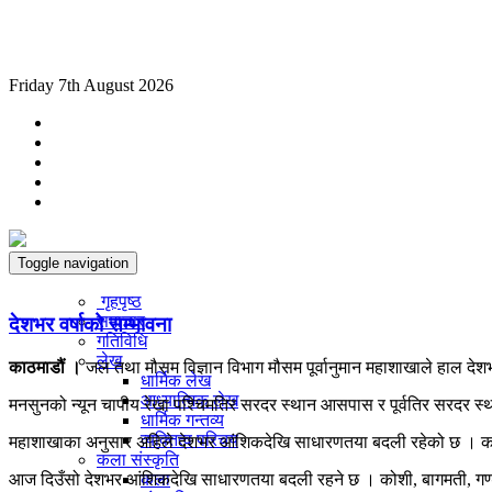
Friday 7th August 2026
Toggle navigation
गृहपृष्ठ
समाचार
देशभर वर्षाको सम्भावना
गतिविधि
लेख
काठमाडौं ।
जल तथा मौसम विज्ञान विभाग मौसम पूर्वानुमान महाशाखाले हाल दे
धार्मिक लेख
आध्यात्मिक लेख
मनसुनको न्यून चापीय रेखा पश्चिमतिर सरदर स्थान आसपास र पूर्वतिर सरदर स्
धार्मिक गन्तव्य
व्यक्तित्व परिचय
महाशाखाका अनुसार अहिले देशभर आंशिकदेखि साधारणतया बदली रहेको छ । कर्णाल
कला संस्कृति
कला
आज दिउँसो देशभर आंशिकदेखि साधारणतया बदली रहने छ । कोशी, बागमती, गण्डकी, 