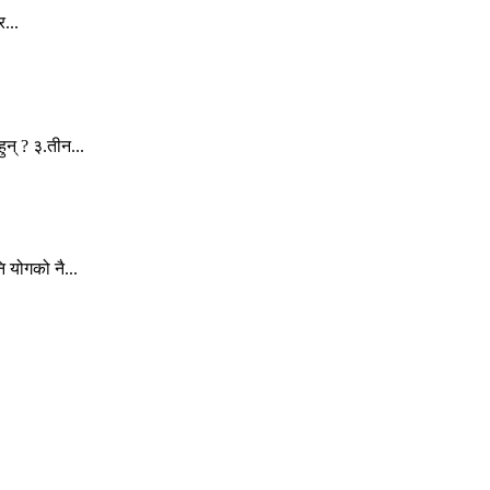
र...
न् ? ३.तीन...
 योगको नै...