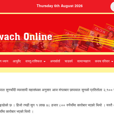
Thursday 6th August 2026
ग ध्यान
आयुर्वेद
वास्तु-राशिफल
अन्तर्वार्ता
चाडवर्प
सामान्यज्ञान
कवच परिवार
ेपाल सुनचाँदी व्यवसायी महासंघका अनुसार आज मंगलबार छापावाल सुनको प्रतितोला २,१०० स
हेको छ । हिजो त्यही सुन १ लाख ४८ हजार ८०० रुपैयाँमा कारोबार भएको थियो । यस्तै
याँमा कारोबार भएको थियो ।